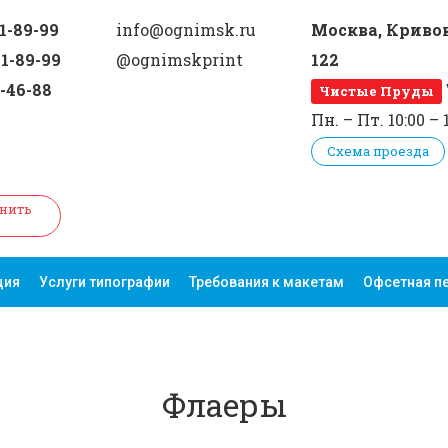
11-89-99
info@ognimsk.ru
Москва, Кривок
21-89-99
@ognimskprint
122
9-46-88
Чистые Пруды
Пн. – Пт. 10:00 – 
Схема проезда
нить
ция
Услуги типографии
Требования к макетам
Офсетная п
Флаеры