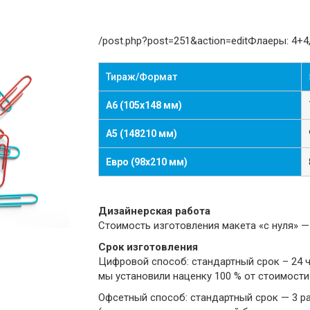
/post.php?post=251&action=editФлаеры: 4+4
Тираж/Формат
А6 (105х148 мм)
А5 (148210 мм)
Евро (98х210 мм)
Дизайнерская работа
Стоимость изготовления макета «с нуля» — 
Срок изготовления
Цифровой способ: стандартный срок – 24 ч
мы установили наценку 100 % от стоимости
Офсетный способ: cтандартный срок — 3 ра