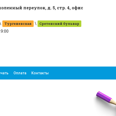
оленный переулок, д. 5, стр. 4, офис
\
\
Тургеневская
Сретенский бульвар
19:00
ечать
Оплата
Контакты