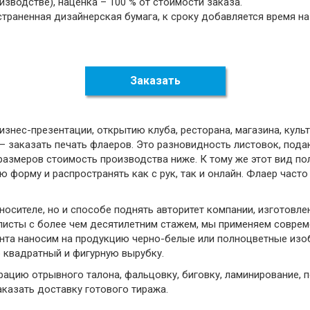
изводстве), наценка – 100 % от стоимости заказа.
страненная дизайнерская бумага, к сроку добавляется время на
Заказать
изнес-презентации, открытию клуба, ресторана, магазина, куль
 заказать печать флаеров. Это разновидность листовок, под
 размеров стоимость производства ниже. К тому же этот вид п
 форму и распространять как с рук, так и онлайн. Флаер часто
 носителе, но и способе поднять авторитет компании, изготовл
исты с более чем десятилетним стажем, мы применяем соврем
нта наносим на продукцию черно-белые или полноцветные изо
р квадратный и фигурную вырубку.
ацию отрывного талона, фальцовку, биговку, ламинирование, п
аказать доставку готового тиража.