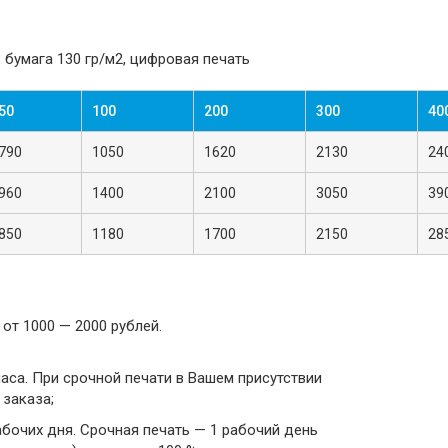
, бумага 130 гр/м2, цифровая печать
50
100
200
300
40
790
1050
1620
2130
24
960
1400
2100
3050
39
850
1180
1700
2150
28
от 1000 — 2000 рублей.
аса. При срочной печати в Вашем присутствии
 заказа;
бочих дня. Срочная печать — 1 рабочий день