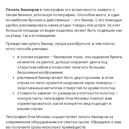
Печать баннеров
в типографии это возможность заявить о
своем бизнесе, используя полиграфию. Способов много, и один
из наиболее броских и действенных — это баннер. С его помощью
удобно рекламировать какие угодно товары или услуги. За счет
большой площади он виден издалека, может быть подвешен как
на улице, так и в помещении.
Прежде чем купить баннер, лучше разобраться, в чем плюсы
этого способа рекламы:
в основе изделия — баннерная ткань: она надежнее бумаги,
не мнется, не рвется, дольше сохраняет цвета под
открытым небом и позволяет печатать большие
бесшовные изображения;
рекламный баннер может быть двусторонним: в этом
случае он легко крепится шнуровкой через люверсы —
окантованные металлом отверстия по краям полотна;
стоимость зависит от размеров и плотности полотна —
консультанты типографии Огни Москвы помогут вам
сориентироваться, какой конкретно вид подходит в
вашем случае.
Типография Огни Москвы осуществляет печать баннеров на
современном оборудовании и в сжатые сроки. Обращаясь к нам,
вы получаете сразу несколько преимуществ: