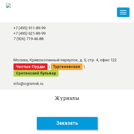
Toggl
naviga
+7 (495) 911-89-99
+7 (495) 621-89-99
7 (926) 719-46-88
Москва, Кривоколенный переулок, д. 5, стр. 4, офис 122
Чистые Пруды
\
Тургеневская
\
Сретенский бульвар
info@ognimsk.ru
Журналы
Заказать