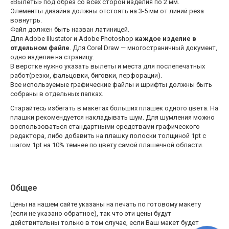
«Вылеты» под обрез со всех сторон изделия по 2 мм.
Элементы дизайна должны отстоять на 3-5 мм от линий реза
вовнутрь.
Файл должен быть назван латиницей.
Для Adobe Illustator и Adobe Photoshop
каждое изделие в
отдельном файле
. Для Corel Draw — многостраничный документ,
одно изделие на страницу.
В верстке нужно указать вылеты и места для послепечатных
работ(резки, фальцовки, биговки, перфорации).
Все используемые графические файлы и шрифты должны быть
собраны в отдельных папках.
Старайтесь избегать в макетах больших плашек одного цвета. На
плашки рекомендуется накладывать шум. Для шумления можно
воспользоваться стандартными средствами графического
редактора, либо добавить на плашку полоски толщиной 1pt с
шагом 1pt на 10% темнее по цвету самой плашечной области.
Общее
Цены на нашем сайте указаны на печать по готовому макету
(если не указано обратное), так что эти цены будут
действительны только в том случае, если Ваш макет будет